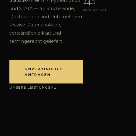
24h
Statistik-Hilfe
in R, Python, SPSS
und STATA — für Studierende,
REAKTIONSZEIT
Doktoranden und Unternehmen.
Präzise Datenanalysen,
verständlich erklärt und
termingerecht geliefert.
UNVERBINDLICH
ANFRAGEN
UNSERE LEISTUNGEN